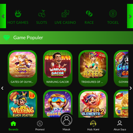
HOT GAMES
SLOTS
LIVE CASINO
RACE
TOGEL
OL
Game Populer
GATES OF OLYMPUS POP
WARUNG GACOR
TREASURES OF AZTEC
GOYANG G
WUKONG - BLACK SCATTER
DJ BOOM BOOM
SUPER ELEMENTS 2
Beranda
Promosi
Masuk
Hub. Kami
Akun Saya