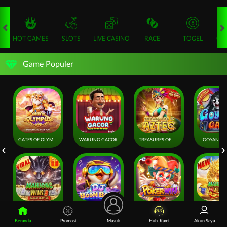
HOT GAMES
SLOTS
LIVE CASINO
RACE
TOGEL
OL
Game Populer
GATES OF OLYMPUS POP
WARUNG GACOR
TREASURES OF AZTEC
GOYANG G
MAHJONG WINS 3 – BLACK SCATTER
DJ BOOM BOOM
POKER WIN
Beranda
Promosi
Masuk
Hub. Kami
Akun Saya