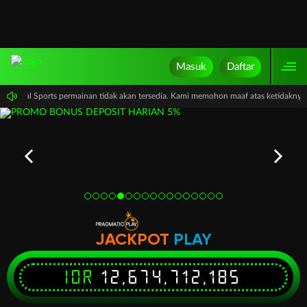
Masuk
Daftar
PP Virtual Sports permainan tidak akan tersedia. Kami memohon maaf atas ketidakny
JACKPOT
PLAY
IDR
12,674,712,185