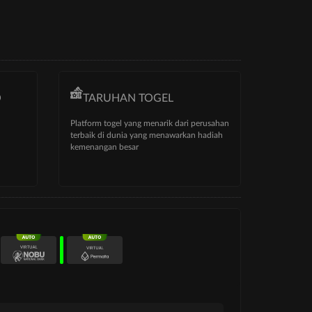
O
TARUHAN TOGEL
Platform togel yang menarik dari perusahan
terbaik di dunia yang menawarkan hadiah
kemenangan besar