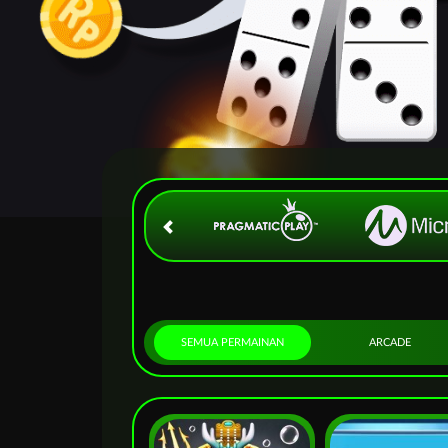
SEMUA PERMAINAN
ARCADE