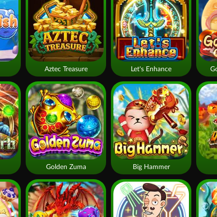
Aztec Treasure
Let's Enhance
Go
Golden Zuma
Big Hammer