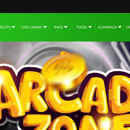
SLOTS
LIVE CASINO
RACE
TOGEL
OLAHRAGA
C