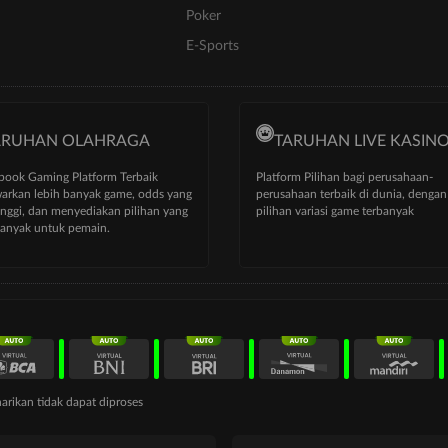
Poker
E-Sports
ARUHAN OLAHRAGA
TARUHAN LIVE KASIN
book Gaming Platform Terbaik
Platform Pilihan bagi perusahaan-
rkan lebih banyak game, odds yang
perusahaan terbaik di dunia, dengan
tinggi, dan menyediakan pilihan yang
pilihan variasi game terbanyak
banyak untuk pemain.
arikan tidak dapat diproses