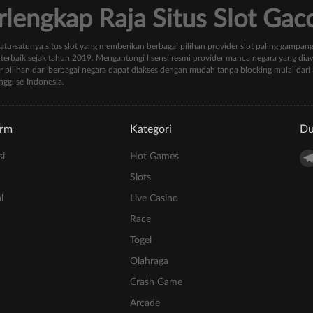
rlengkap Raja Situs Slot Ga
! Satu-satunya situs slot yang memberikan berbagai pilihan provider slot paling gam
r terbaik sejak tahun 2019. Mengantongi lisensi resmi provider manca negara yang di
r pilihan dari berbagai negara dapat diakses dengan mudah tanpa blocking mulai dari
nggi se-Indonesia.
orm
Kategori
Du
i
Hot Games
Slots
l
Live Casino
Race
Togel
Olahraga
Crash Game
Arcade