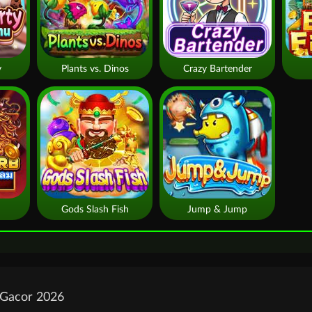
y
Plants vs. Dinos
Crazy Bartender
Gods Slash Fish
Jump & Jump
t Gacor 2026