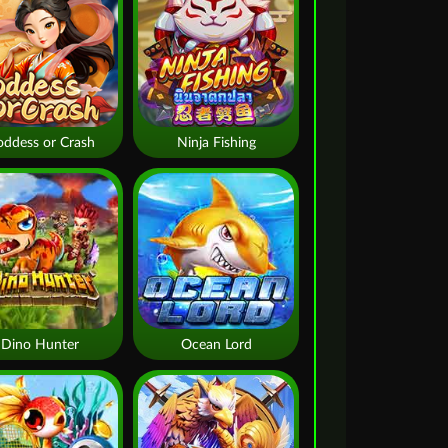
ddess or Crash
Ninja Fishing
Dino Hunter
Ocean Lord