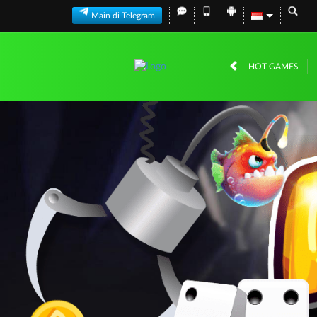
Main di Telegram
HOT GAMES