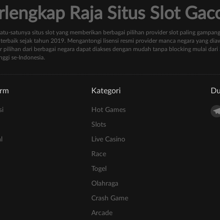
rlengkap Raja Situs Slot Ga
! Satu-satunya situs slot yang memberikan berbagai pilihan provider slot paling gam
r terbaik sejak tahun 2019. Mengantongi lisensi resmi provider manca negara yang di
r pilihan dari berbagai negara dapat diakses dengan mudah tanpa blocking mulai dari
nggi se-Indonesia.
orm
Kategori
Du
i
Hot Games
Slots
l
Live Casino
Race
Togel
Olahraga
Crash Game
Arcade