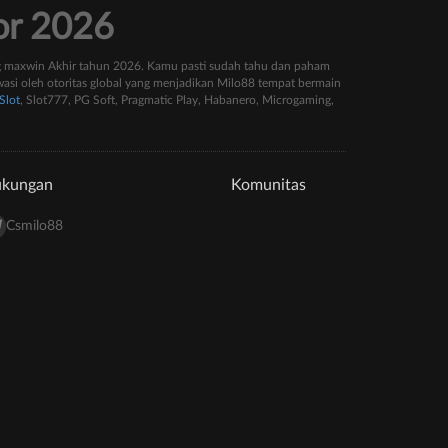
cor 2026
pang maxwin Akhir tahun 2026. Kamu pasti sudah tahu dan paham
awasi oleh otoritas global yang menjadikan Milo88 tempat bermain
Slot
, Slot777, PG Soft, Pragmatic Play, Habanero, Microgaming,
kungan
Komunitas
Csmilo88