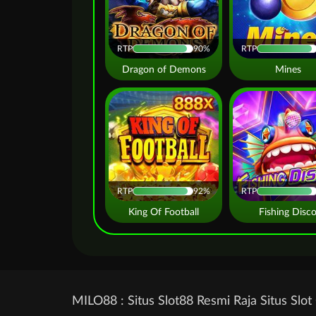
RTP
90%
RTP
Dragon of Demons
Mines
RTP
92%
RTP
King Of Football
Fishing Disc
MILO88 : Situs Slot88 Resmi Raja Situs Slo