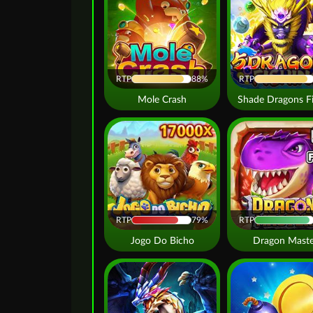
RTP
88%
RTP
Mole Crash
RTP
79%
RTP
Jogo Do Bicho
Dragon Maste