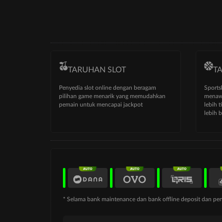
TARUHAN SLOT
T
Penyedia slot online dengan beragam
Sports
pilihan game menarik yang memudahkan
menawa
pemain untuk mencapai jackpot
lebih 
lebih 
* Selama bank maintenance dan bank offline deposit dan pen