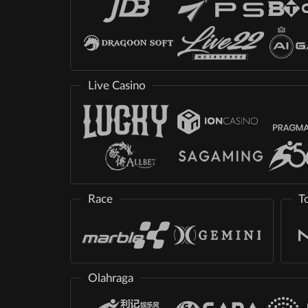
Live Casino
Race
T
Olahraga