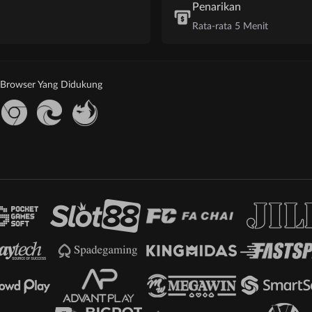
Penarikan
Rata-rata 5 Menit
Browser Yang Didukung