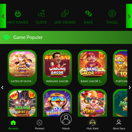
HOT GAMES
SLOTS
LIVE CASINO
RACE
TOGEL
OL
Game Populer
GATES OF OLYMPUS POP
WARUNG GACOR
BANG GACOR 1000
MAHJONG WINS 3 – BLACK SCATTER
DJ BOOM BOOM
POKER WIN
Beranda
Promosi
Masuk
Hub. Kami
Akun Saya