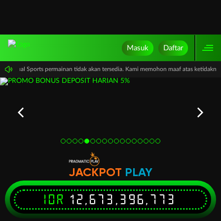
Masuk
Daftar
 PP Virtual Sports permainan tidak akan tersedia. Kami memohon maaf atas ketidakn
JACKPOT
PLAY
IDR
12,673,396,773