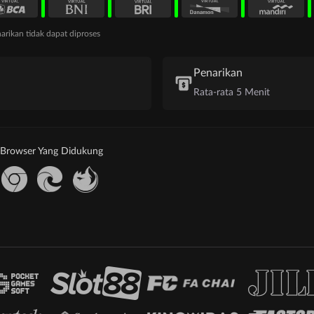
arikan tidak dapat diproses
Penarikan
Rata-rata 5 Menit
Browser Yang Didukung