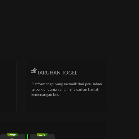
O
TARUHAN TOGEL
Platform togel yang menarik dari perusahan
terbaik di dunia yang menawarkan hadiah
kemenangan besar