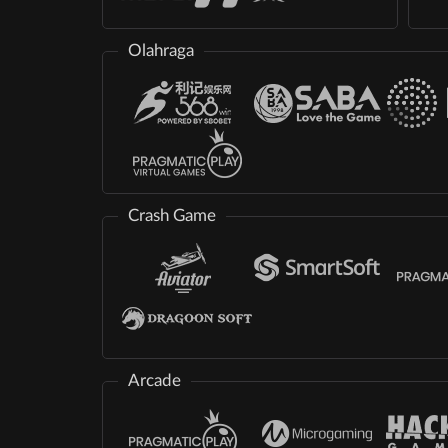
Olahraga
Crash Game
Arcade