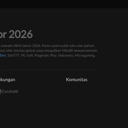
cor 2026
pang maxwin Akhir tahun 2026. Kamu pasti sudah tahu dan paham
awasi oleh otoritas global yang menjadikan Milo88 tempat bermain
Slot
, Slot777, PG Soft, Pragmatic Play, Habanero, Microgaming,
kungan
Komunitas
Csmilo88