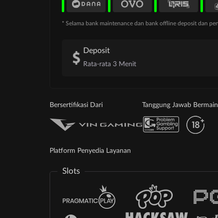
* Selama bank maintenance dan bank offline deposit dan pen
Deposit
Rata-rata 3 Menit
Bersertifikasi Dari
Tanggung Jawab Bermain
Platform Penyedia Layanan
Slots