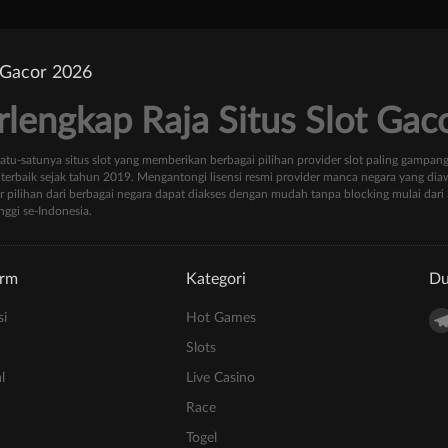
t Gacor 2026
rlengkap Raja Situs Slot Ga
! Satu-satunya situs slot yang memberikan berbagai pilihan provider slot paling gam
r terbaik sejak tahun 2019. Mengantongi lisensi resmi provider manca negara yang di
r pilihan dari berbagai negara dapat diakses dengan mudah tanpa blocking mulai dari
nggi se-Indonesia.
orm
Kategori
Du
i
Hot Games
Slots
l
Live Casino
Race
Togel