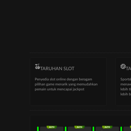
TARUHAN SLOT
T
Penyedia slot online dengan beragam
Sports
pilihan game menarik yang memudahkan
menawa
pemain untuk mencapai jackpot
lebih 
lebih 