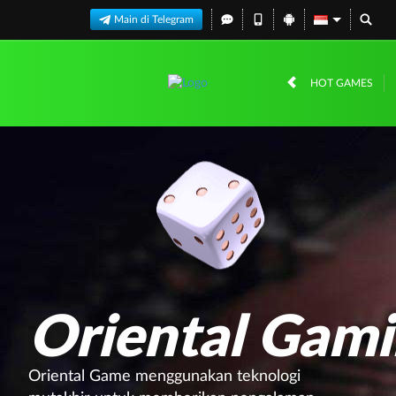
Main di Telegram
HOT GAMES
Oriental Gam
Oriental Game menggunakan teknologi