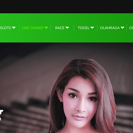
SLOTS
LIVE CASINO
RACE
TOGEL
OLAHRAGA
C
g