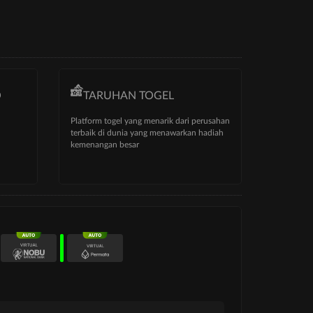
O
TARUHAN TOGEL
Platform togel yang menarik dari perusahan
terbaik di dunia yang menawarkan hadiah
kemenangan besar