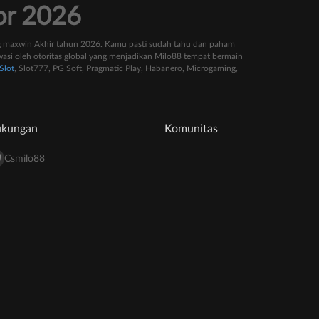
cor 2026
pang maxwin Akhir tahun 2026. Kamu pasti sudah tahu dan paham
awasi oleh otoritas global yang menjadikan Milo88 tempat bermain
Slot
, Slot777, PG Soft, Pragmatic Play, Habanero, Microgaming,
kungan
Komunitas
Csmilo88