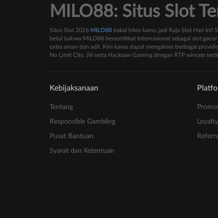
MILO88: Situs Slot Te
Situs Slot 2026
MILO88
bakal bikin kamu jadi Raja Slot Hari Ini
betul bahwa MILO88 bersertifikat Internasional sebagai slot gaco
extra aman dan adil. Kini kamu dapat mengakses berbagai provide
No Limit City, Jili serta Hacksaw Gaming dengan RTP winrate terti
Kebijaksanaan
Platf
Tentang
Promos
Responsible Gambling
Loyalty
Pusat Bantuan
Referra
Syarat dan Ketentuan