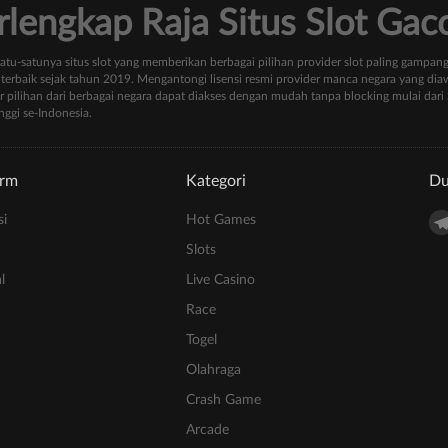
rlengkap Raja Situs Slot Ga
! Satu-satunya situs slot yang memberikan berbagai pilihan provider slot paling gam
r terbaik sejak tahun 2019. Mengantongi lisensi resmi provider manca negara yang di
r pilihan dari berbagai negara dapat diakses dengan mudah tanpa blocking mulai dari
nggi se-Indonesia.
orm
Kategori
Du
i
Hot Games
Slots
l
Live Casino
Race
Togel
Olahraga
Crash Game
Arcade