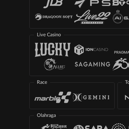
Live Casino
Race
T
Olahraga