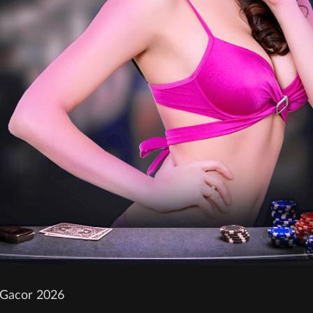
t Gacor 2026