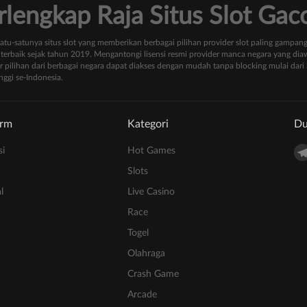
rlengkap Raja Situs Slot Ga
! Satu-satunya situs slot yang memberikan berbagai pilihan provider slot paling gam
r terbaik sejak tahun 2019. Mengantongi lisensi resmi provider manca negara yang di
r pilihan dari berbagai negara dapat diakses dengan mudah tanpa blocking mulai dari
nggi se-Indonesia.
orm
Kategori
Du
i
Hot Games
Slots
l
Live Casino
Race
Togel
Olahraga
Crash Game
Arcade