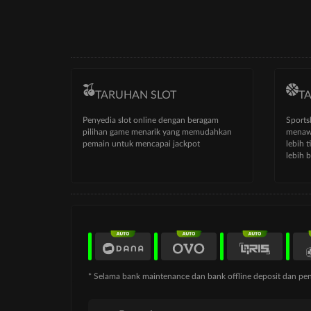
TARUHAN SLOT
T
Penyedia slot online dengan beragam
Sports
pilihan game menarik yang memudahkan
menawa
pemain untuk mencapai jackpot
lebih 
lebih 
* Selama bank maintenance dan bank offline deposit dan pen