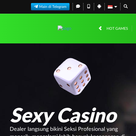
Main di Telegram
HOT GAMES
Sexy Casino
Dealer langsung bikini Seksi Profesional yang