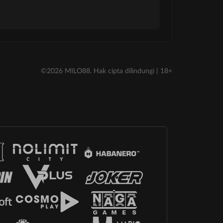
©2026 MILO88. Hak cipta dilindungi | 18+