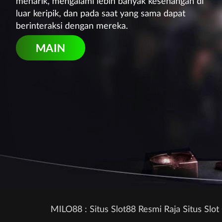
menarik, mengalami lebih banyak kesenangan di
luar keripik, dan pada saat yang sama dapat
berinteraksi dengan mereka.
MAIN
MILO88 : Situs Slot88 Resmi Raja Situs Slo