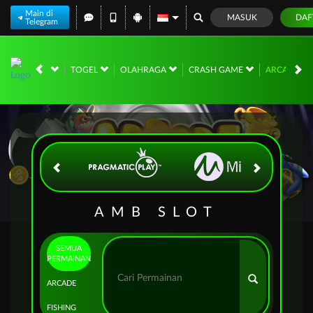
Main di
MASUK
DAF
Telegram
NO
RACE
TOGEL
OLAHRAGA
CRASH GAME
ARCADE
AMB SLOT
SEMUA
PERMAINAN
ARCADE
FISHING