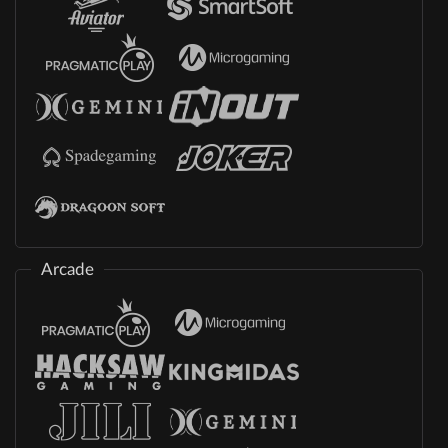
Arcade