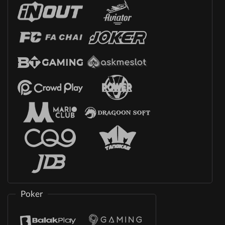
Poker