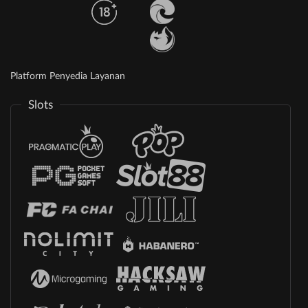
Platform Penyedia Layanan
Slots