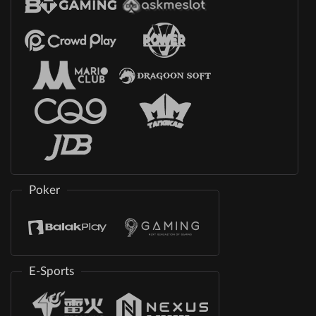
Poker
E-Sports