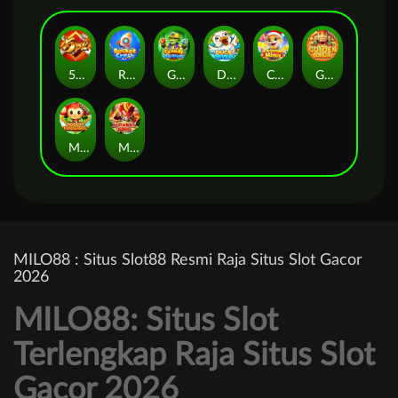
5PK
Rocket Crash
Goblin Treasure
Duck River
Christmas Mines
GOLDEN BASIN
Monkey Thunderbolt
Monkey King
MILO88 : Situs Slot88 Resmi Raja Situs Slot Gacor
2026
MILO88: Situs Slot
Terlengkap Raja Situs Slot
Gacor 2026