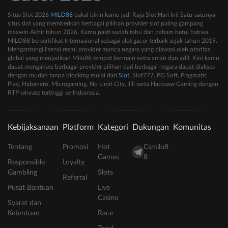
Situs Slot 2026
MILO88
bakal bikin kamu jadi Raja Slot Hari Ini! Satu-satunya
situs slot yang memberikan berbagai pilihan provider slot paling gampang
maxwin Akhir tahun 2026. Kamu pasti sudah tahu dan paham betul bahwa
MILO88 bersertifikat Internasional sebagai slot gacor terbaik sejak tahun 2019.
Mengantongi lisensi resmi provider manca negara yang diawasi oleh otoritas
global yang menjadikan Milo88 tempat bermain extra aman dan adil. Kini kamu
dapat mengakses berbagai provider pilihan dari berbagai negara dapat diakses
dengan mudah tanpa blocking mulai dari
Slot
, Slot777, PG Soft, Pragmatic
Play, Habanero, Microgaming, No Limit City, Jili serta Hacksaw Gaming dengan
RTP winrate tertinggi se-Indonesia.
Kebijaksanaan
Platform
Kategori
Dukungan
Komunitas
Tentang
Promosi
Hot
Csmilo8
Games
8
Responsible
Loyalty
Gambling
Slots
Referral
Pusat Bantuan
Live
Casino
Syarat dan
Ketentuan
Race