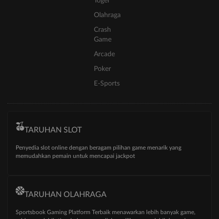
Togel
Olahraga
Crash
Game
Arcade
Poker
E-Sports
TARUHAN SLOT
Penyedia slot online dengan beragam pilihan game menarik yang
memudahkan pemain untuk mencapai jackpot
TARUHAN OLAHRAGA
Sportsbook Gaming Platform Terbaik menawarkan lebih banyak game,