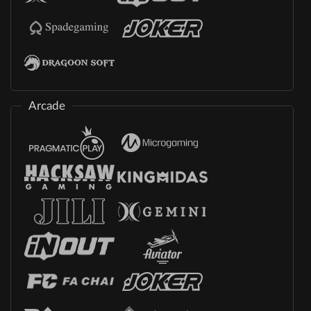
Arcade