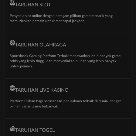
TARUHAN SLOT
Penyedia slot online dengan beragam pilihan game menarik yang
memudahkan pemain untuk mencapai jackpot
TARUHAN OLAHRAGA
Sportsbook Gaming Platform Terbaik menawarkan lebih banyak game,
odds yang lebih tinggi, dan menyediakan pilihan yang lebih banyak
untuk pemain.
TARUHAN LIVE KASINO
Platform Pilihan bagi perusahaan-perusahaan terbaik di dunia, dengan
pilihan variasi game terbanyak
TARUHAN TOGEL