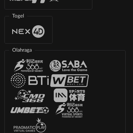
Togel
Olahraga