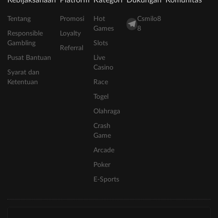
Kebijaksanaan
Platform
Kategori
Dukungan
Komunitas
Tentang
Promosi
Hot
Csmilo8
Games
8
Responsible
Loyalty
Gambling
Slots
Referral
Pusat Bantuan
Live
Casino
Syarat dan
Ketentuan
Race
Togel
Olahraga
Crash
Game
Arcade
Poker
E-Sports