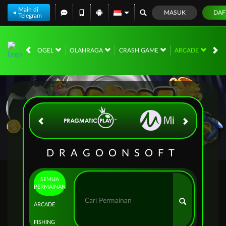
Main di
MASUK
DAF
Telegram
RACE
TOGEL
OLAHRAGA
CRASH GAME
ARCADE
PO
DRAGOONSOFT
SEMUA
PERMAINAN
ARCADE
FISHING