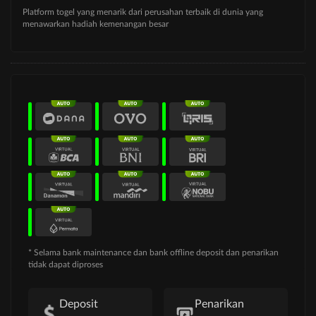
Platform togel yang menarik dari perusahan terbaik di dunia yang
menawarkan hadiah kemenangan besar
* Selama bank maintenance dan bank offline deposit dan penarikan
tidak dapat diproses
Deposit
Penarikan