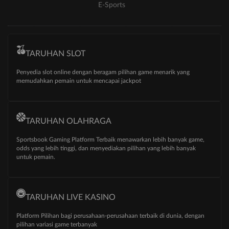
E-Sports
TARUHAN SLOT
Penyedia slot online dengan beragam pilihan game menarik yang
memudahkan pemain untuk mencapai jackpot
TARUHAN OLAHRAGA
Sportsbook Gaming Platform Terbaik menawarkan lebih banyak game,
odds yang lebih tinggi, dan menyediakan pilihan yang lebih banyak
untuk pemain.
TARUHAN LIVE KASINO
Platform Pilihan bagi perusahaan-perusahaan terbaik di dunia, dengan
pilihan variasi game terbanyak