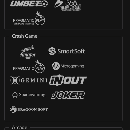
Crash Game
Arcade