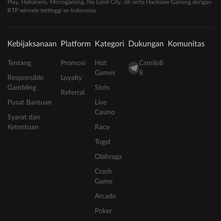
Play, Habanero, Microgaming, No Limit City, Jili serta Hacksaw Gaming dengan
RTP winrate tertinggi se-Indonesia.
Kebijaksanaan
Platform
Kategori
Dukungan
Komunitas
Tentang
Promosi
Hot
Csmilo8
Games
8
Responsible
Loyalty
Gambling
Slots
Referral
Pusat Bantuan
Live
Casino
Syarat dan
Ketentuan
Race
Togel
Olahraga
Crash
Game
Arcade
Poker