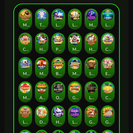
Mines Gold Rush
Tiger Hilo
Limbo
Lucky Hilo
Mines Neon
Limbo Classic
Chicken Run
Hilo
Pinoy Mines
Mines Maple
Hilo Gold Rush
Candy Mines
Mines Soccer
Mines Classic
Bonus Bingo
Magic Bingo
Steampunk
EggHunt Bingo
Maple Bingo
Arcade Bingo
Odin Bingo
Golden Bingo
Lost Ruins
Caribbean Bingo
Limbo Gold Rush
Dice
Hilo Classic
Limbo Neon
Golden Fortunes
Golden Horse Riches