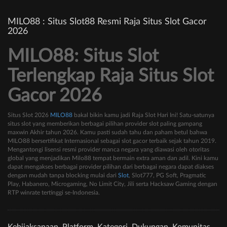
MILO88 : Situs Slot88 Resmi Raja Situs Slot Gacor
2026
MILO88: Situs Slot
Terlengkap Raja Situs Slot
Gacor 2026
Situs Slot 2026
MILO88
bakal bikin kamu jadi Raja Slot Hari Ini! Satu-satunya
situs slot yang memberikan berbagai pilihan provider slot paling gampang
maxwin Akhir tahun 2026. Kamu pasti sudah tahu dan paham betul bahwa
MILO88 bersertifikat Internasional sebagai slot gacor terbaik sejak tahun 2019.
Mengantongi lisensi resmi provider manca negara yang diawasi oleh otoritas
global yang menjadikan Milo88 tempat bermain extra aman dan adil. Kini kamu
dapat mengakses berbagai provider pilihan dari berbagai negara dapat diakses
dengan mudah tanpa blocking mulai dari
Slot
, Slot777, PG Soft, Pragmatic
Play, Habanero, Microgaming, No Limit City, Jili serta Hacksaw Gaming dengan
RTP winrate tertinggi se-Indonesia.