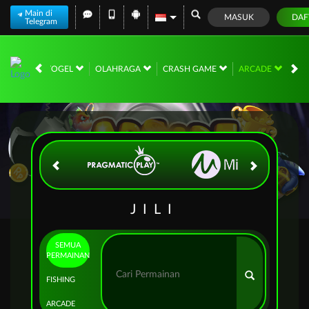
Main di
MASUK
DAF
Telegram
RACE
TOGEL
OLAHRAGA
CRASH GAME
ARCADE
PO
JILI
SEMUA
PERMAINAN
FISHING
ARCADE