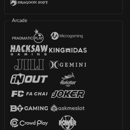
Arcade