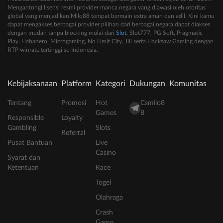
Mengantongi lisensi resmi provider manca negara yang diawasi oleh otoritas
global yang menjadikan Milo88 tempat bermain extra aman dan adil. Kini kamu
dapat mengakses berbagai provider pilihan dari berbagai negara dapat diakses
dengan mudah tanpa blocking mulai dari
Slot
, Slot777, PG Soft, Pragmatic
Play, Habanero, Microgaming, No Limit City, Jili serta Hacksaw Gaming dengan
RTP winrate tertinggi se-Indonesia.
Kebijaksanaan
Platform
Kategori
Dukungan
Komunitas
Tentang
Promosi
Hot
Csmilo8
Games
8
Responsible
Loyalty
Gambling
Slots
Referral
Pusat Bantuan
Live
Casino
Syarat dan
Ketentuan
Race
Togel
Olahraga
Crash
Game