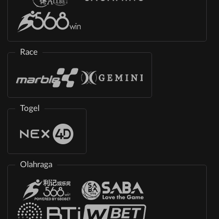
Race
Togel
Olahraga