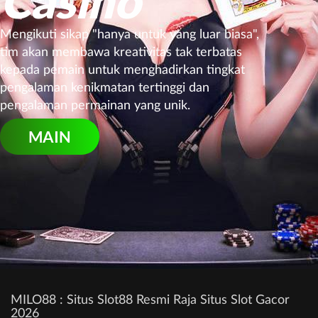
Casino
Mengikuti sikap "hanya untuk yang luar biasa",
tim akan membawa kreativitas tak terbatas
kepada pemain untuk menghadirkan tingkat
pengalaman kenikmatan tertinggi dan
pengalaman permainan yang unik.
MAIN
MILO88 : Situs Slot88 Resmi Raja Situs Slot Gacor
2026