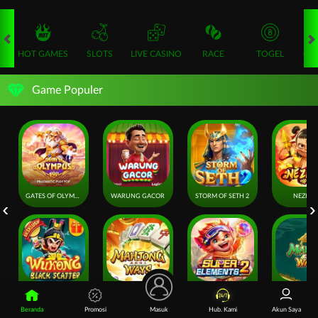
HOT GAMES
SLOTS
LIVE CASINO
RACE
TOGEL
OL
Game Populer
GATES OF OLYMPUS POP
WARUNG GACOR
STORM OF SETH 2
NEZHA 
WUKONG - BLACK SCATTER
MAHJONG WAYS
SUPER ELEMENTS 2
Beranda
Promosi
Masuk
Hub. Kami
Akun Saya