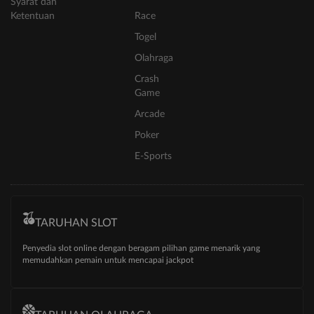
Syarat dan
Ketentuan
Race
Togel
Olahraga
Crash
Game
Arcade
Poker
E-Sports
TARUHAN SLOT
Penyedia slot online dengan beragam pilihan game menarik yang
memudahkan pemain untuk mencapai jackpot