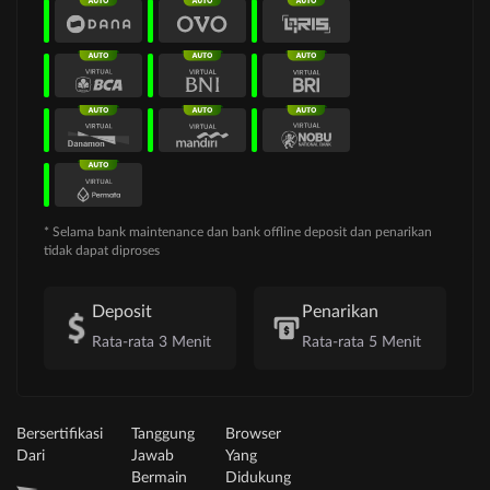
* Selama bank maintenance dan bank offline deposit dan penarikan
tidak dapat diproses
Deposit
Penarikan
Rata-rata 3 Menit
Rata-rata 5 Menit
Bersertifikasi
Tanggung
Browser
Dari
Jawab
Yang
Bermain
Didukung