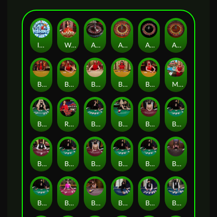
Ice Fishing
WAR
American_Roulette
Auto_Roulette
Auto_Roulette_La_Partage
Auto_Roulette_VIP
Baccarat_A
Baccarat_B
Baccarat_C
Baccarat_Control_Squeeze
Baccarat_Squeeze
MONOPOLY Roll'em
Blackjack_B
Red Baron RNG
Blackjack_C
Blackjack_D
Blackjack_Diamond_VIP
Blackjack_E
Blackjack_Fortune_VIP
Blackjack_G
Blackjack_Grand_VIP
Blackjack_H
Blackjack_I
Blackjack_Infinite
Blackjack_J
Blackjack_Party
Blackjack_Platinum_VIP
Blackjack_Silver_1
Blackjack_Silver_2
Blackjack_Silver_3