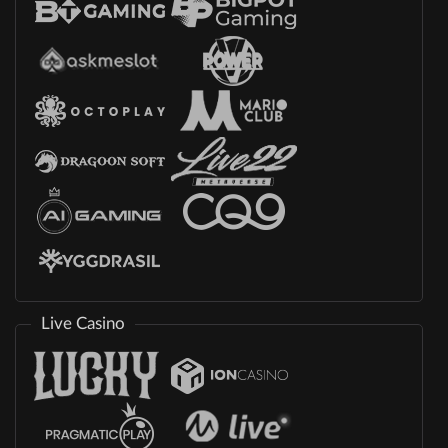
Live Casino