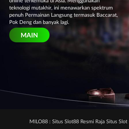
online terkemuka di Asia. Menggunakan
teknologi mutakhir, ini menawarkan spektrum
penuh Permainan Langsung termasuk Baccarat,
Pok Deng dan banyak lagi.
MAIN
MILO88 : Situs Slot88 Resmi Raja Situs Slo