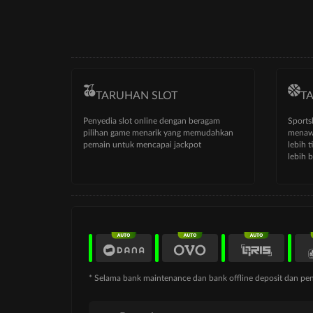
TARUHAN SLOT
T
Penyedia slot online dengan beragam
Sports
pilihan game menarik yang memudahkan
menawa
pemain untuk mencapai jackpot
lebih 
lebih 
* Selama bank maintenance dan bank offline deposit dan pen