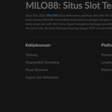
MILO88: Situs Slot Te
Situs Slot 2026
MILO88
bakal bikin kamu jadi Raja Slot Hari Ini
betul bahwa MILO88 bersertifikat Internasional sebagai slot gaco
extra aman dan adil. Kini kamu dapat mengakses berbagai provide
No Limit City, Jili serta Hacksaw Gaming dengan RTP winrate terti
Kebijaksanaan
Platf
Tentang
Promos
Responsible Gambling
Loyalty
Pusat Bantuan
Referra
Syarat dan Ketentuan