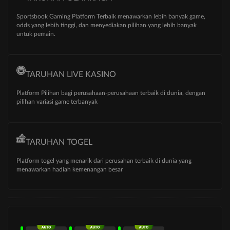
Sportsbook Gaming Platform Terbaik menawarkan lebih banyak game,
odds yang lebih tinggi, dan menyediakan pilihan yang lebih banyak
untuk pemain.
TARUHAN LIVE KASINO
Platform Pilihan bagi perusahaan-perusahaan terbaik di dunia, dengan
pilihan variasi game terbanyak
TARUHAN TOGEL
Platform togel yang menarik dari perusahan terbaik di dunia yang
menawarkan hadiah kemenangan besar