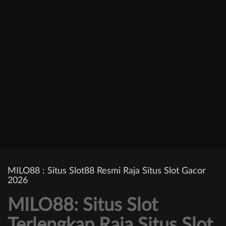
MILO88 : Situs Slot88 Resmi Raja Situs Slot Gacor
2026
MILO88: Situs Slot
Terlengkap Raja Situs Slot