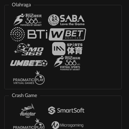
Olahraga
Crash Game