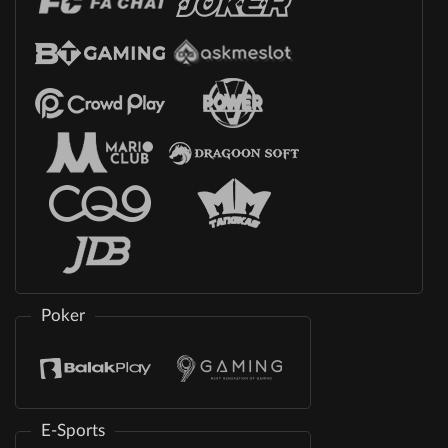
Poker
E-Sports