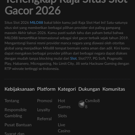
Gacor 2026
Situs Slot 2026
MILO88
bakal bikin kamu jadi Raja Slot Hari Ini! Satu-satunya
situs slot yang memberikan berbagai pilihan provider slot paling gampang
maxwin Akhir tahun 2026. Kamu pasti sudah tahu dan paham betul bahwa
MILO88 bersertifikat Internasional sebagai slot gacor terbaik sejak tahun 2019.
Mengantongi lisensi resmi provider manca negara yang diawasi oleh otoritas
global yang menjadikan Milo88 tempat bermain extra aman dan adil. Kini kamu
dapat mengakses berbagai provider pilihan dari berbagai negara dapat diakses
dengan mudah tanpa blocking mulai dari
Slot
, Slot777, PG Soft, Pragmatic
Play, Habanero, Microgaming, No Limit City, Jili serta Hacksaw Gaming dengan
RTP winrate tertinggi se-Indonesia.
Kebijaksanaan
Platform
Kategori
Dukungan
Komunitas
Tentang
Promosi
Hot
Csmilo8
Games
8
Responsible
Loyalty
Gambling
Slots
Referral
Pusat Bantuan
Live
Casino
Syarat dan