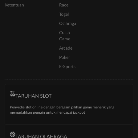
Ketentuan
Race
Togel
Olahraga
Crash
Game
Arcade
Poker
E-Sports
TARUHAN SLOT
Penyedia slot online dengan beragam pilihan game menarik yang
memudahkan pemain untuk mencapai jackpot
TARUHAN OLAHRAGA