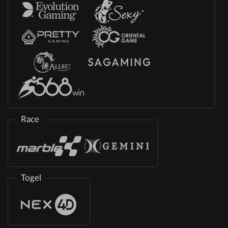
Race
Togel