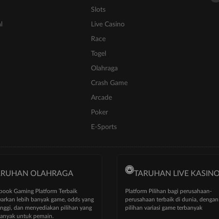
Slots
l
Live Casino
Race
Togel
Olahraga
Crash Game
Arcade
Poker
E-Sports
ARUHAN OLAHRAGA
TARUHAN LIVE KASIN
book Gaming Platform Terbaik
Platform Pilihan bagi perusahaan-
rkan lebih banyak game, odds yang
perusahaan terbaik di dunia, dengan
tinggi, dan menyediakan pilihan yang
pilihan variasi game terbanyak
banyak untuk pemain.