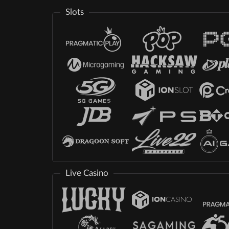
Slots
Live Casino