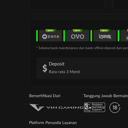
* Selama bank maintenance dan bank offline deposit dan pen
Deposit
Rata-rata 3 Menit
Bersertifikasi Dari
Tanggung Jawab Bermain
Platform Penyedia Layanan