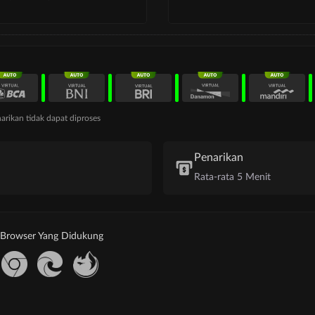
arikan tidak dapat diproses
Penarikan
Rata-rata 5 Menit
Browser Yang Didukung