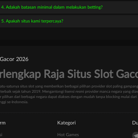
4. Adakah batasan minimal dalam melakukan betting?
5. Apakah situs kami terpercaya?
t Gacor 2026
rlengkap Raja Situs Slot Ga
! Satu-satunya situs slot yang memberikan berbagai pilihan provider slot paling gam
r terbaik sejak tahun 2019. Mengantongi lisensi resmi provider manca negara yang di
r pilihan dari berbagai negara dapat diakses dengan mudah tanpa blocking mulai dari
nggi se-Indonesia.
orm
Kategori
Du
i
Hot Games