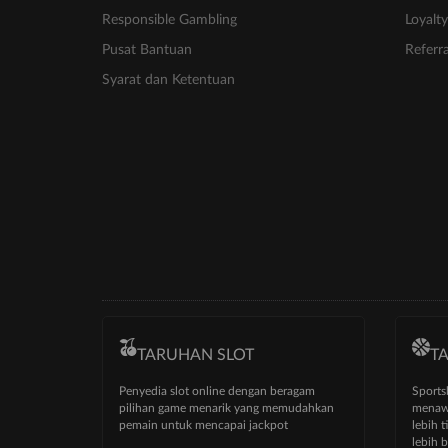
Responsible Gambling
Loyalty
Pusat Bantuan
Referra
Syarat dan Ketentuan
TARUHAN SLOT
T
Penyedia slot online dengan beragam
Sports
pilihan game menarik yang memudahkan
menawa
pemain untuk mencapai jackpot
lebih 
lebih 