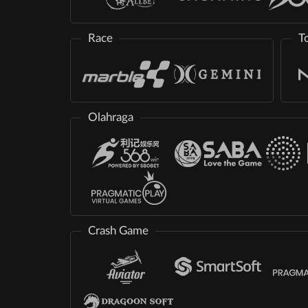
Race
T
Olahraga
Crash Game