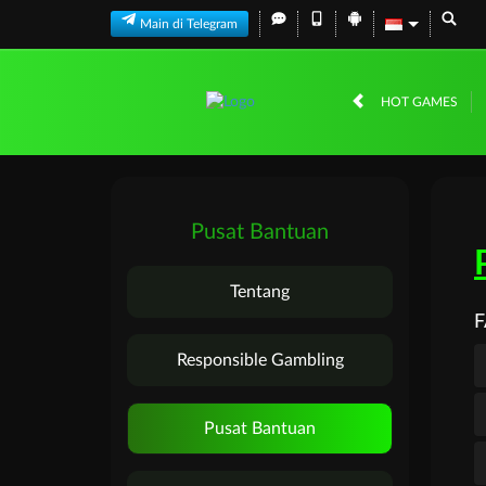
Main di Telegram
HOT GAMES
Pusat Bantuan
Tentang
F
Responsible Gambling
Pusat Bantuan