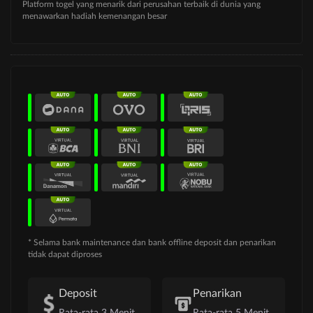
Platform togel yang menarik dari perusahan terbaik di dunia yang
menawarkan hadiah kemenangan besar
* Selama bank maintenance dan bank offline deposit dan penarikan
tidak dapat diproses
Deposit
Penarikan