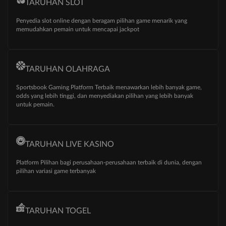
TARUHAN SLOT
Penyedia slot online dengan beragam pilihan game menarik yang
memudahkan pemain untuk mencapai jackpot
TARUHAN OLAHRAGA
Sportsbook Gaming Platform Terbaik menawarkan lebih banyak game,
odds yang lebih tinggi, dan menyediakan pilihan yang lebih banyak
untuk pemain.
TARUHAN LIVE KASINO
Platform Pilihan bagi perusahaan-perusahaan terbaik di dunia, dengan
pilihan variasi game terbanyak
TARUHAN TOGEL