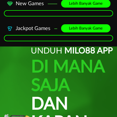
New Games
Lebih Banyak Game
Jackpot Games
Lebih Banyak Game
UNDUH
MILO88 APP
DI MANA
SAJA
DAN