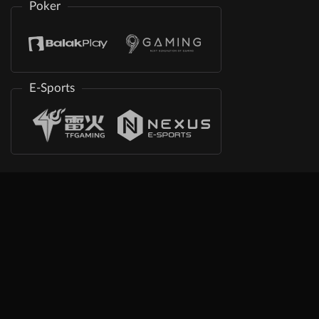
Poker
E-Sports