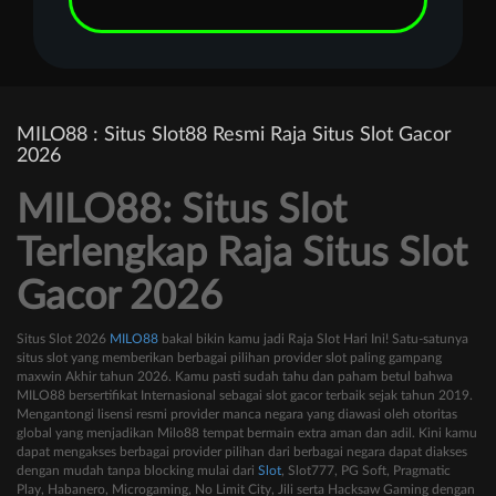
MILO88 : Situs Slot88 Resmi Raja Situs Slot Gacor
2026
MILO88: Situs Slot
Terlengkap Raja Situs Slot
Gacor 2026
Situs Slot 2026
MILO88
bakal bikin kamu jadi Raja Slot Hari Ini! Satu-satunya
situs slot yang memberikan berbagai pilihan provider slot paling gampang
maxwin Akhir tahun 2026. Kamu pasti sudah tahu dan paham betul bahwa
MILO88 bersertifikat Internasional sebagai slot gacor terbaik sejak tahun 2019.
Mengantongi lisensi resmi provider manca negara yang diawasi oleh otoritas
global yang menjadikan Milo88 tempat bermain extra aman dan adil. Kini kamu
dapat mengakses berbagai provider pilihan dari berbagai negara dapat diakses
dengan mudah tanpa blocking mulai dari
Slot
, Slot777, PG Soft, Pragmatic
Play, Habanero, Microgaming, No Limit City, Jili serta Hacksaw Gaming dengan