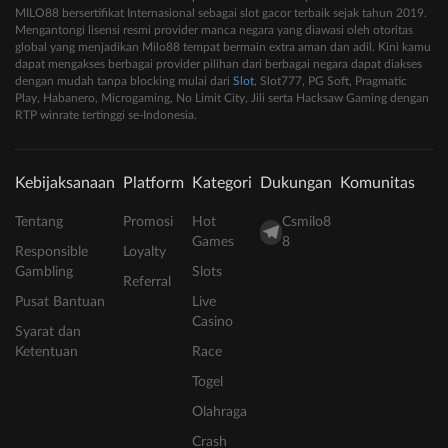
MILO88 bersertifikat Internasional sebagai slot gacor terbaik sejak tahun 2019.
Mengantongi lisensi resmi provider manca negara yang diawasi oleh otoritas
global yang menjadikan Milo88 tempat bermain extra aman dan adil. Kini kamu
dapat mengakses berbagai provider pilihan dari berbagai negara dapat diakses
dengan mudah tanpa blocking mulai dari
Slot
, Slot777, PG Soft, Pragmatic
Play, Habanero, Microgaming, No Limit City, Jili serta Hacksaw Gaming dengan
RTP winrate tertinggi se-Indonesia.
Kebijaksanaan
Platform
Kategori
Dukungan
Komunitas
Tentang
Promosi
Hot
Csmilo8
Games
8
Responsible
Loyalty
Gambling
Slots
Referral
Pusat Bantuan
Live
Casino
Syarat dan
Ketentuan
Race
Togel
Olahraga
Crash