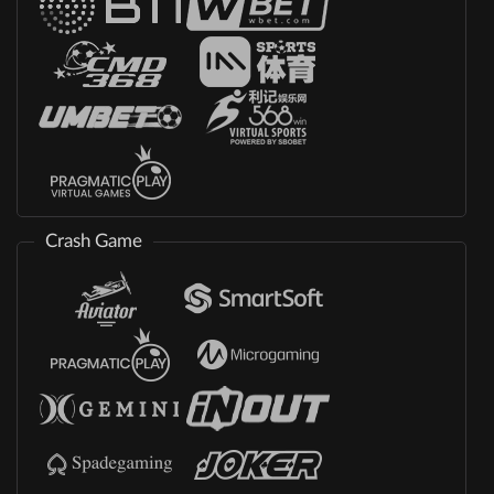
Crash Game