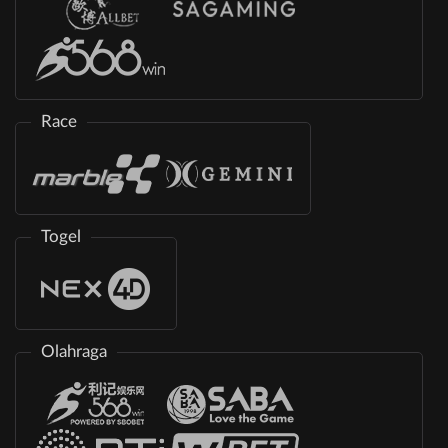
Race
Togel
Olahraga