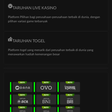
TARUHAN LIVE KASINO
Platform Pilihan bagi perusahaan-perusahaan terbaik di dunia, dengan
pilihan variasi game terbanyak
TARUHAN TOGEL
Platform togel yang menarik dari perusahan terbaik di dunia yang
menawarkan hadiah kemenangan besar