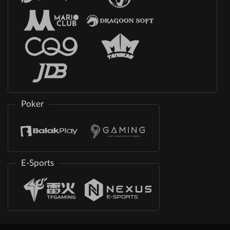
Poker
E-Sports