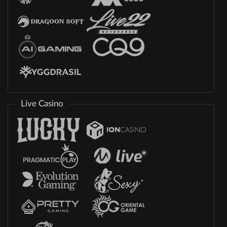
Live Casino