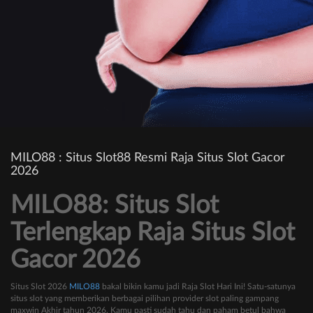
MILO88 : Situs Slot88 Resmi Raja Situs Slot Gacor
2026
MILO88: Situs Slot
Terlengkap Raja Situs Slot
Gacor 2026
Situs Slot 2026
MILO88
bakal bikin kamu jadi Raja Slot Hari Ini! Satu-satunya
situs slot yang memberikan berbagai pilihan provider slot paling gampang
maxwin Akhir tahun 2026. Kamu pasti sudah tahu dan paham betul bahwa