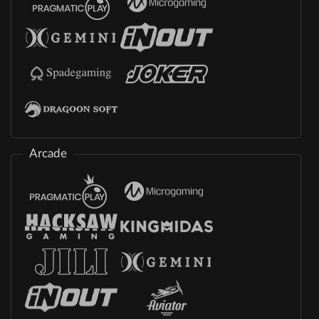
Arcade