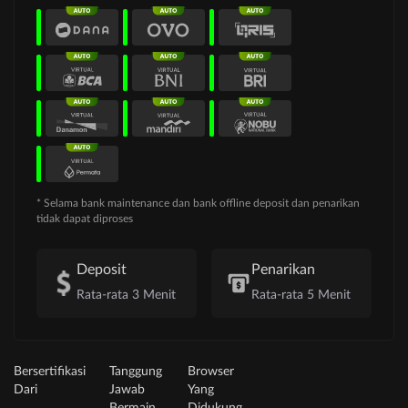
* Selama bank maintenance dan bank offline deposit dan penarikan
tidak dapat diproses
Deposit
Penarikan
Rata-rata 3 Menit
Rata-rata 5 Menit
Bersertifikasi
Tanggung
Browser
Dari
Jawab
Yang