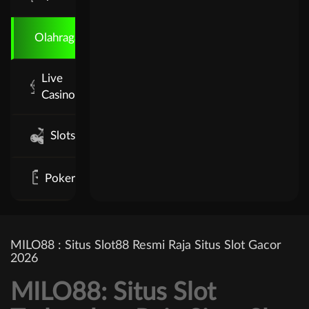
Olahraga
Live
Casino
Slots
Poker
MILO88 : Situs Slot88 Resmi Raja Situs Slot Gacor
2026
MILO88: Situs Slot