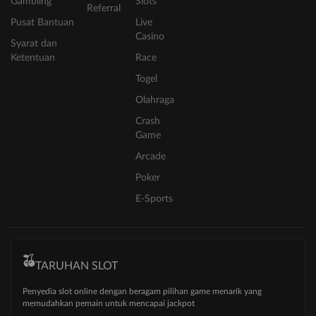
Gambling
Slots
Referral
Pusat Bantuan
Live
Casino
Syarat dan
Ketentuan
Race
Togel
Olahraga
Crash
Game
Arcade
Poker
E-Sports
TARUHAN SLOT
Penyedia slot online dengan beragam pilihan game menarik yang
memudahkan pemain untuk mencapai jackpot