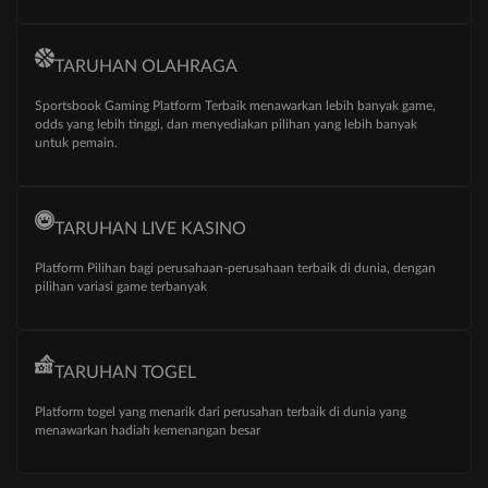
TARUHAN OLAHRAGA
Sportsbook Gaming Platform Terbaik menawarkan lebih banyak game,
odds yang lebih tinggi, dan menyediakan pilihan yang lebih banyak
untuk pemain.
TARUHAN LIVE KASINO
Platform Pilihan bagi perusahaan-perusahaan terbaik di dunia, dengan
pilihan variasi game terbanyak
TARUHAN TOGEL
Platform togel yang menarik dari perusahan terbaik di dunia yang
menawarkan hadiah kemenangan besar