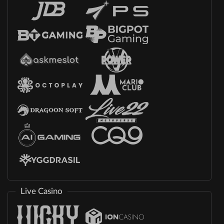
Live Casino