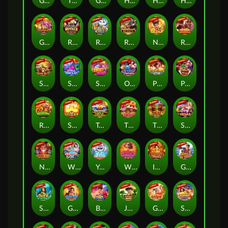
Gold Rush Cowboys
The Great Safari
God Of Wealth
Heavenly Fortunes
Heavenly Fortunes 2
Honey Trap
Ganesha Luck
Royale House
Royal Katt
Roma
Nezha
Ranger Showdown
Safari Blitz
Space Conquest
Sweet Frenzy
Oceanic Melodies
Pai Gow Ways
Poker Ways
Rich Cai Shen
Spin and Win
Triple Happiness
The Nutcrackers
Tiki Rush
Sexy Vegas
Neko Riches
Wild Wet Win
Yeti Boom
Wild Calavera
Imperial Majesty
Goal Go Win
Spirit of the Sea
Golden Moon Empire
Boxing Fury
Jungle Quest
Golden Horse Ride
Summer Splash Paradise