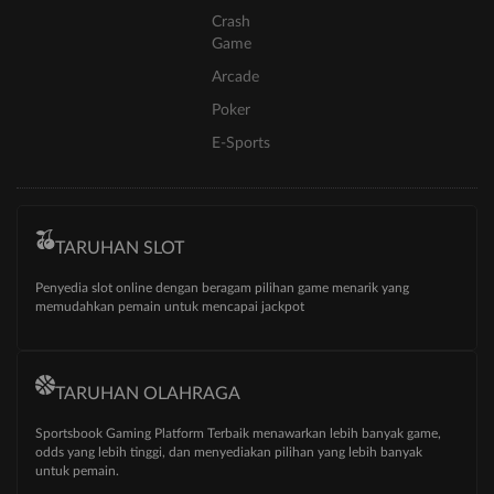
Crash
Game
Arcade
Poker
E-Sports
TARUHAN SLOT
Penyedia slot online dengan beragam pilihan game menarik yang
memudahkan pemain untuk mencapai jackpot
TARUHAN OLAHRAGA
Sportsbook Gaming Platform Terbaik menawarkan lebih banyak game,
odds yang lebih tinggi, dan menyediakan pilihan yang lebih banyak
untuk pemain.