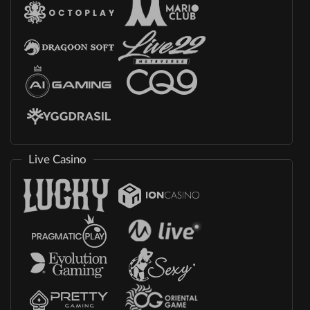
Live Casino