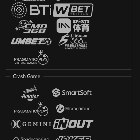
Crash Game