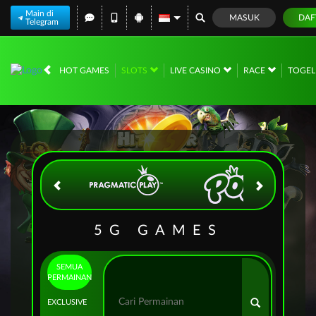
Main di
MASUK
DAF
Telegram
IDR
12,671,753,
HOT GAMES
SLOTS
LIVE CASINO
RACE
TOGE
5G GAMES
SEMUA
PERMAINAN
EXCLUSIVE