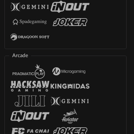
Arcade