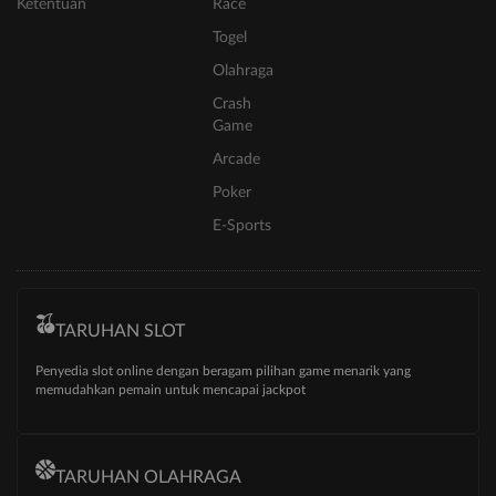
Ketentuan
Race
Togel
Olahraga
Crash
Game
Arcade
Poker
E-Sports
TARUHAN SLOT
Penyedia slot online dengan beragam pilihan game menarik yang
memudahkan pemain untuk mencapai jackpot
TARUHAN OLAHRAGA