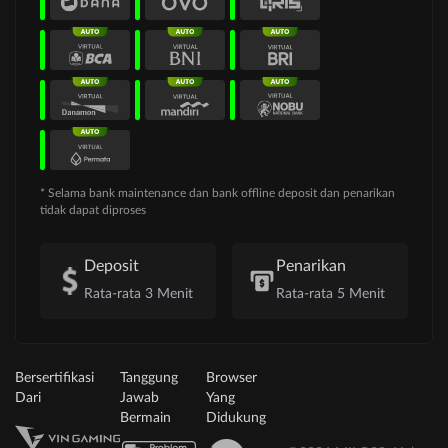
* Selama bank maintenance dan bank offline deposit dan penarikan
tidak dapat diproses
Deposit
Penarikan
Rata-rata 3 Menit
Rata-rata 5 Menit
Bersertifikasi
Tanggung
Browser
Dari
Jawab
Yang
Bermain
Didukung