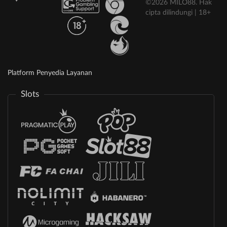
©2026 MILO88. Hak
cipta dilindungi | 18+
Platform Penyedia Layanan
Slots