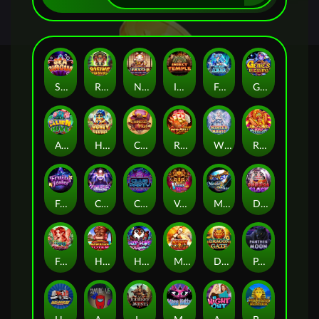
Sea Circus
Rising Maya
Neko The Fortune Cat
Insect Temple
Frozen Joker
Genies Blessing
Alien Hive
Honey Bee Bee
Chinese Fair
Red Chilli
Winter Magic
Rio Carnival
Fruity Jester
Celestial Goddess
Club Party
Venice Mask
Magic Wheel
Daruma Block
Fairy of Riches
Hawaiian Totem
Hip Hop Penguin
MIGHTY SPARTAN
DRAGON GATE
PANTHER MOON