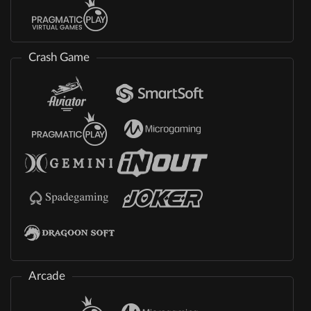
Crash Game
Arcade