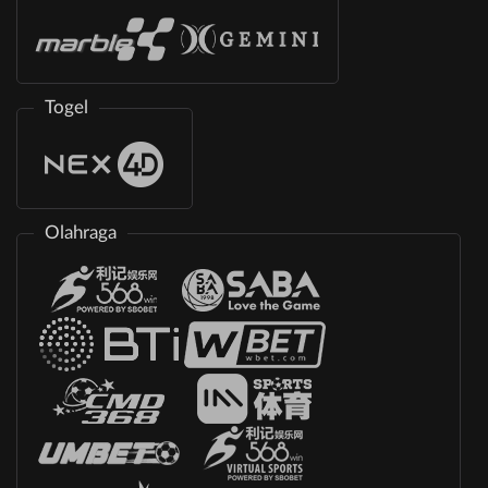
Togel
Olahraga