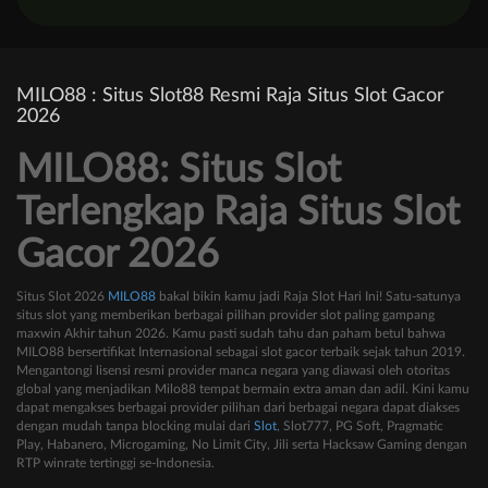
MILO88 : Situs Slot88 Resmi Raja Situs Slot Gacor
2026
MILO88: Situs Slot
Terlengkap Raja Situs Slot
Gacor 2026
Situs Slot 2026
MILO88
bakal bikin kamu jadi Raja Slot Hari Ini! Satu-satunya
situs slot yang memberikan berbagai pilihan provider slot paling gampang
maxwin Akhir tahun 2026. Kamu pasti sudah tahu dan paham betul bahwa
MILO88 bersertifikat Internasional sebagai slot gacor terbaik sejak tahun 2019.
Mengantongi lisensi resmi provider manca negara yang diawasi oleh otoritas
global yang menjadikan Milo88 tempat bermain extra aman dan adil. Kini kamu
dapat mengakses berbagai provider pilihan dari berbagai negara dapat diakses
dengan mudah tanpa blocking mulai dari
Slot
, Slot777, PG Soft, Pragmatic
Play, Habanero, Microgaming, No Limit City, Jili serta Hacksaw Gaming dengan
RTP winrate tertinggi se-Indonesia.