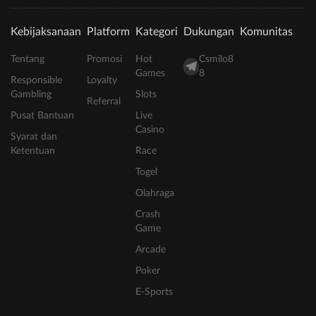
Kebijaksanaan
Platform
Kategori
Dukungan
Komunitas
Tentang
Promosi
Hot
Csmilo8
Games
8
Responsible
Loyalty
Gambling
Slots
Referral
Pusat Bantuan
Live
Casino
Syarat dan
Ketentuan
Race
Togel
Olahraga
Crash
Game
Arcade
Poker
E-Sports