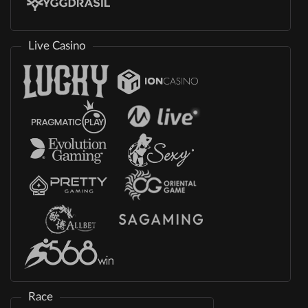
Live Casino
Race