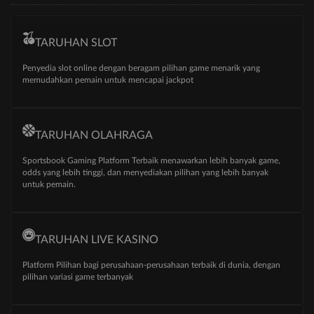
TARUHAN SLOT
Penyedia slot online dengan beragam pilihan game menarik yang
memudahkan pemain untuk mencapai jackpot
TARUHAN OLAHRAGA
Sportsbook Gaming Platform Terbaik menawarkan lebih banyak game,
odds yang lebih tinggi, dan menyediakan pilihan yang lebih banyak
untuk pemain.
TARUHAN LIVE KASINO
Platform Pilihan bagi perusahaan-perusahaan terbaik di dunia, dengan
pilihan variasi game terbanyak