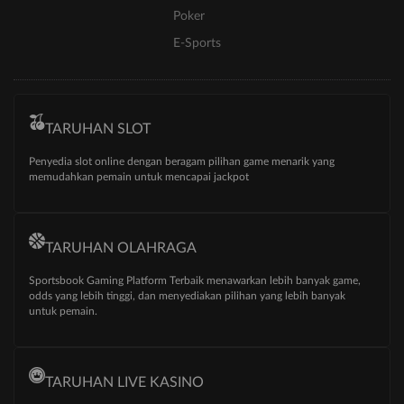
Poker
E-Sports
TARUHAN SLOT
Penyedia slot online dengan beragam pilihan game menarik yang
memudahkan pemain untuk mencapai jackpot
TARUHAN OLAHRAGA
Sportsbook Gaming Platform Terbaik menawarkan lebih banyak game,
odds yang lebih tinggi, dan menyediakan pilihan yang lebih banyak
untuk pemain.
TARUHAN LIVE KASINO