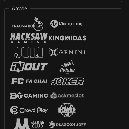
Arcade