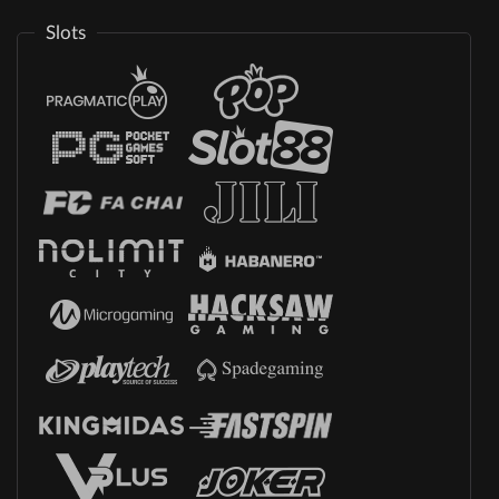
Slots