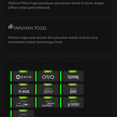
Platform Pilihan bagi perusahaan-perusahaan terbaik di dunia, dengan
pilihan variasi game terbanyak
TARUHAN TOGEL
Platform togel yang menarik dari perusahan terbaik di dunia yang
menawarkan hadiah kemenangan besar