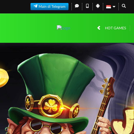
Main di Telegram
HOT GAMES