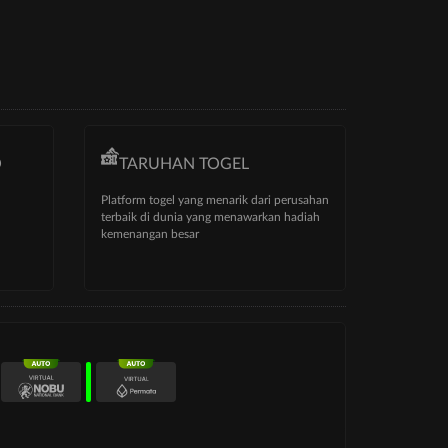
O
TARUHAN TOGEL
Platform togel yang menarik dari perusahan
terbaik di dunia yang menawarkan hadiah
kemenangan besar