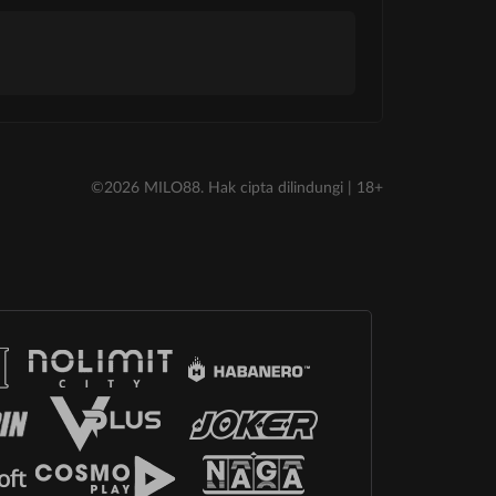
©2026 MILO88. Hak cipta dilindungi | 18+