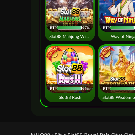
RTP
97%
RTP
Slot88 Mahjong Wins 3 Black Scatter
Way of Ninj
RTP
95%
RTP
Slot88 Rush