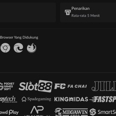
Penarikan
Rata-rata 5 Menit
Browser Yang Didukung