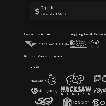
Deposit
Rata-rata 3 Menit
Bersertifikasi Dari
Tanggung Jawab Bermain
Platform Penyedia Layanan
Slots