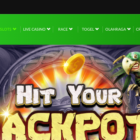
SLOTS
LIVE CASINO
RACE
TOGEL
OLAHRAGA
C