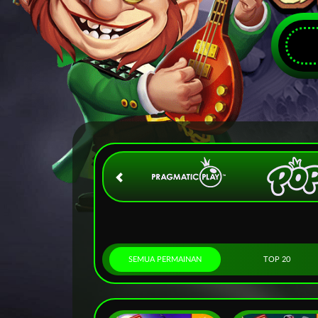
SEMUA PERMAINAN
TOP 20