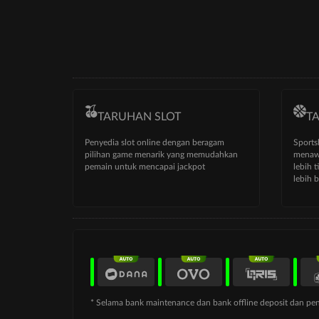
TARUHAN SLOT
T
Penyedia slot online dengan beragam
Sports
pilihan game menarik yang memudahkan
menawa
pemain untuk mencapai jackpot
lebih 
lebih 
* Selama bank maintenance dan bank offline deposit dan pen