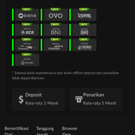
* Selama bank maintenance dan bank offline deposit dan penarikan
tidak dapat diproses
Deposit
Penarikan
Rata-rata 3 Menit
Rata-rata 5 Menit
Bersertifikasi
Tanggung
Browser
Dari
Jawab
Yang