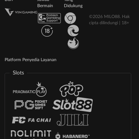
Bermain
Didukung
©2026 MILO88. Hak
cipta dilindungi | 18+
Platform Penyedia Layanan
Slots