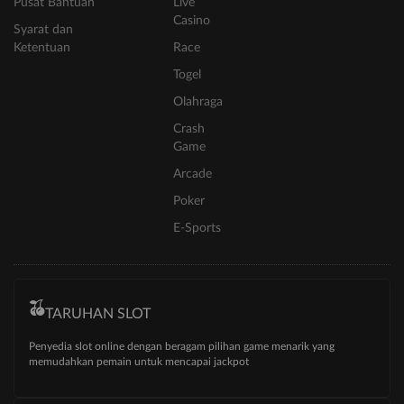
Pusat Bantuan
Live
Casino
Syarat dan
Ketentuan
Race
Togel
Olahraga
Crash
Game
Arcade
Poker
E-Sports
TARUHAN SLOT
Penyedia slot online dengan beragam pilihan game menarik yang
memudahkan pemain untuk mencapai jackpot