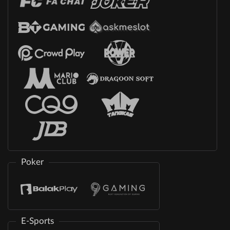
Poker
E-Sports