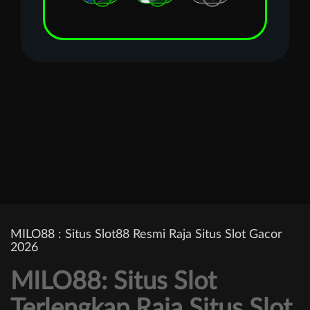
MILO88 : Situs Slot88 Resmi Raja Situs Slot Gacor
2026
MILO88: Situs Slot
Terlengkap Raja Situs Slot