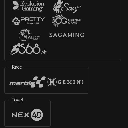
Race
Togel