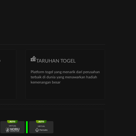
O
TARUHAN TOGEL
Platform togel yang menarik dari perusahan
terbaik di dunia yang menawarkan hadiah
kemenangan besar