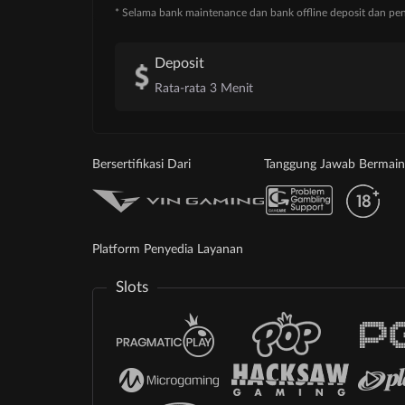
* Selama bank maintenance dan bank offline deposit dan pen
Deposit
Rata-rata 3 Menit
Bersertifikasi Dari
Tanggung Jawab Bermain
Platform Penyedia Layanan
Slots