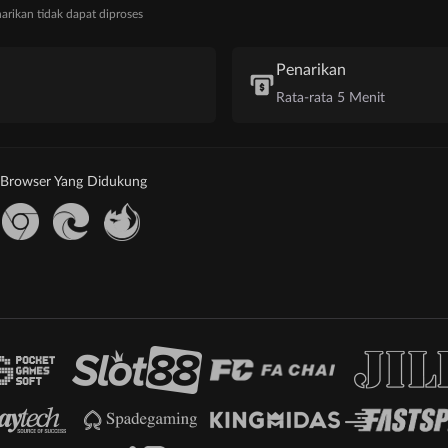
arikan tidak dapat diproses
Penarikan
Rata-rata 5 Menit
Browser Yang Didukung