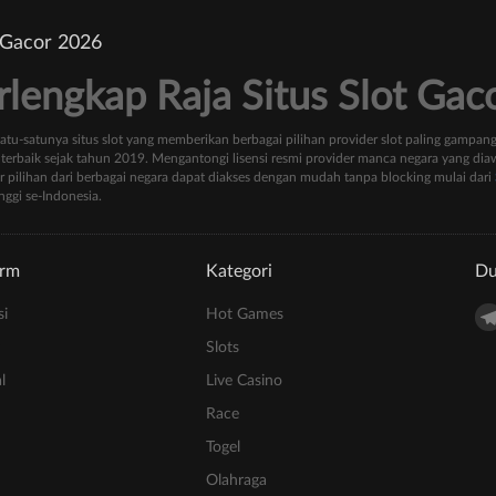
t Gacor 2026
rlengkap Raja Situs Slot Ga
! Satu-satunya situs slot yang memberikan berbagai pilihan provider slot paling gam
r terbaik sejak tahun 2019. Mengantongi lisensi resmi provider manca negara yang di
r pilihan dari berbagai negara dapat diakses dengan mudah tanpa blocking mulai dari
nggi se-Indonesia.
orm
Kategori
Du
i
Hot Games
Slots
l
Live Casino
Race
Togel
Olahraga