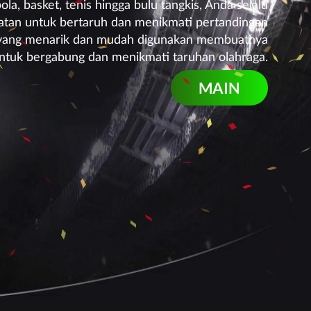
ola, basket, tenis hingga bulu tangkis, Anda selalu
atan untuk bertaruh dan menikmati pertandingan
 yang menarik dan mudah digunakan membuatnya
tuk bergabung dan menikmati taruhan olahraga.
MAIN