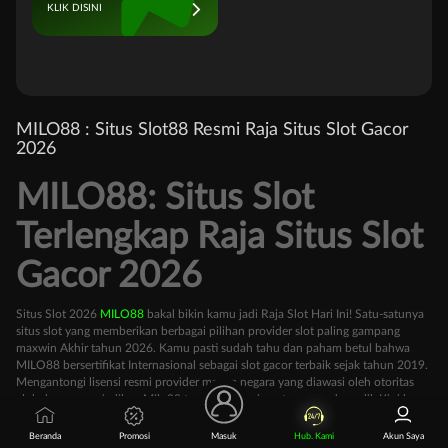
KLIK DISINI
MILO88 : Situs Slot88 Resmi Raja Situs Slot Gacor
2026
MILO88: Situs Slot
Terlengkap Raja Situs Slot
Gacor 2026
Situs Slot 2026
MILO88
bakal bikin kamu jadi Raja Slot Hari Ini! Satu-satunya
situs slot yang memberikan berbagai pilihan provider slot paling gampang
maxwin Akhir tahun 2026. Kamu pasti sudah tahu dan paham betul bahwa
MILO88 bersertifikat Internasional sebagai slot gacor terbaik sejak tahun 2019.
Mengantongi lisensi resmi provider manca negara yang diawasi oleh otoritas
global yang menjadikan Milo88 tempat bermain extra aman dan adil. Kini kamu
dapat mengakses berbagai provider pilihan dari berbagai negara dapat diakses
dengan mudah tanpa blocking mulai dari
Slot
, Slot777, PG Soft, Pragmatic
Beranda
Promosi
Masuk
Hub. Kami
Akun Saya