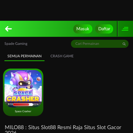
Masuk
Daftar
Spade Gaming
SEMUA PERMAINAN
CRASH GAME
RTP
81%
Space Crasher
MILO88 : Situs Slot88 Resmi Raja Situs Slot Gacor