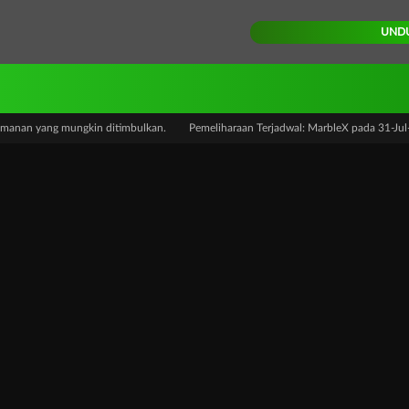
UND
amanan yang mungkin ditimbulkan.
Pemeliharaan Terjadwal: MarbleX pada 31-Jul-