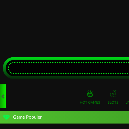
HOT GAMES
SLOTS
L
Game Populer