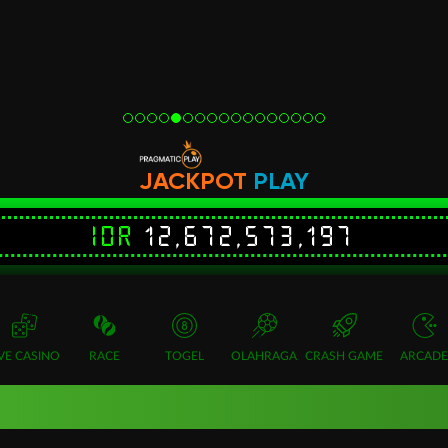
JACKPOT
PLAY
IDR
12,672,573,197
IVE CASINO
RACE
TOGEL
OLAHRAGA
CRASH GAME
ARCADE