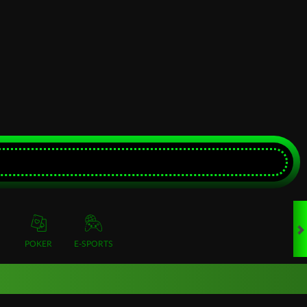
POKER
E-SPORTS