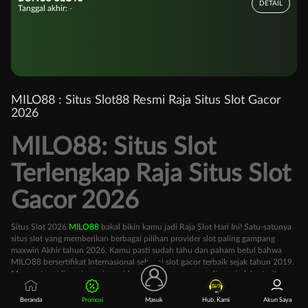
DETAIL
Tanggal akhir:
-
MILO88 : Situs Slot88 Resmi Raja Situs Slot Gacor
2026
MILO88: Situs Slot
Terlengkap Raja Situs Slot
Gacor 2026
Situs Slot 2026
MILO88
bakal bikin kamu jadi Raja Slot Hari Ini! Satu-satunya
situs slot yang memberikan berbagai pilihan provider slot paling gampang
maxwin Akhir tahun 2026. Kamu pasti sudah tahu dan paham betul bahwa
MILO88 bersertifikat Internasional sebagai slot gacor terbaik sejak tahun 2019.
Mengantongi lisensi resmi provider manca negara yang diawasi oleh otoritas
global yang menjadikan Milo88 tempat bermain extra aman dan adil. Kini kamu
dapat mengakses berbagai provider pilihan dari berbagai negara dapat diakses
Beranda
Promosi
Masuk
Hub. Kami
Akun Saya