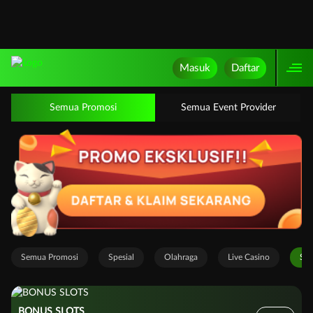
Masuk
Daftar
Semua Promosi
Semua Event Provider
Semua Promosi
Spesial
Olahraga
Live Casino
Slo
BONUS SLOTS