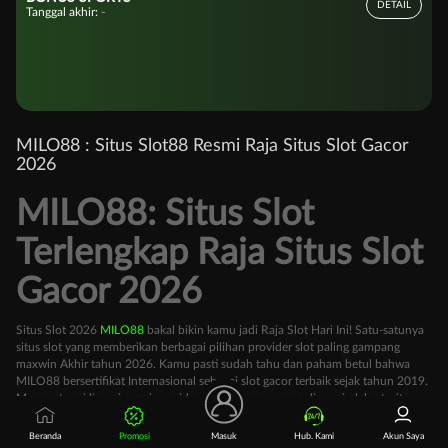
DETAIL
Tanggal akhir:
-
MILO88 : Situs Slot88 Resmi Raja Situs Slot Gacor
2026
MILO88: Situs Slot
Terlengkap Raja Situs Slot
Gacor 2026
Situs Slot 2026
MILO88
bakal bikin kamu jadi Raja Slot Hari Ini! Satu-satunya
situs slot yang memberikan berbagai pilihan provider slot paling gampang
maxwin Akhir tahun 2026. Kamu pasti sudah tahu dan paham betul bahwa
MILO88 bersertifikat Internasional sebagai slot gacor terbaik sejak tahun 2019.
Mengantongi lisensi resmi provider manca negara yang diawasi oleh otoritas
global yang menjadikan Milo88 tempat bermain extra aman dan adil. Kini kamu
dapat mengakses berbagai provider pilihan dari berbagai negara dapat diakses
Beranda
Promosi
Masuk
Hub. Kami
Akun Saya