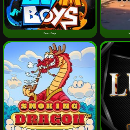
Beam Boys
M