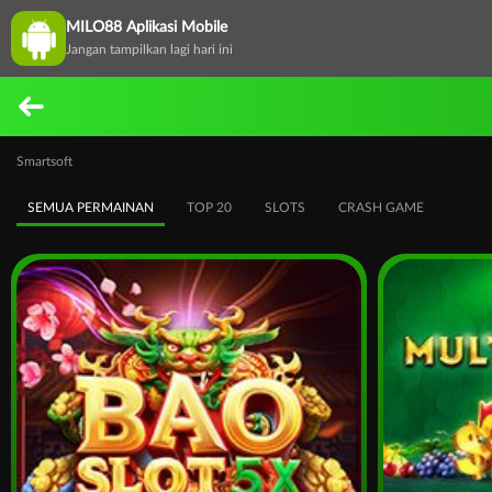
MILO88 Aplikasi Mobile
Jangan tampilkan lagi hari ini
Smartsoft
SEMUA PERMAINAN
TOP 20
SLOTS
CRASH GAME