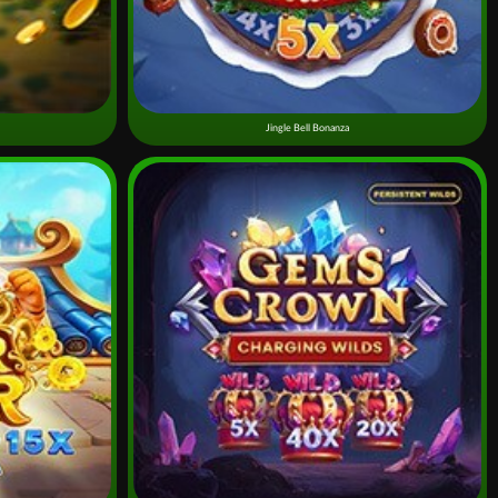
Jingle Bell Bonanza