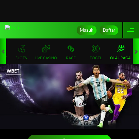
Masuk
Daftar
MES
SLOTS
LIVE CASINO
RACE
TOGEL
OLAHRAGA
CR