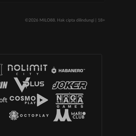
©2026 MILO88. Hak cipta dilindungi | 18+