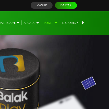
MASUK
DAFTAR
PROMOSI
RASH GAME
ARCADE
POKER
E-SPORTS