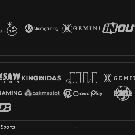
-Sports