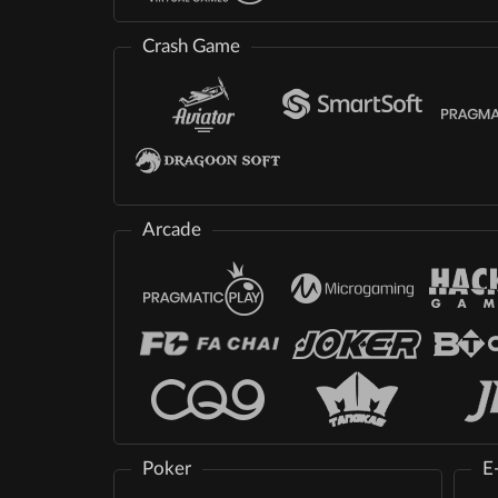
Crash Game
Arcade
Poker
E