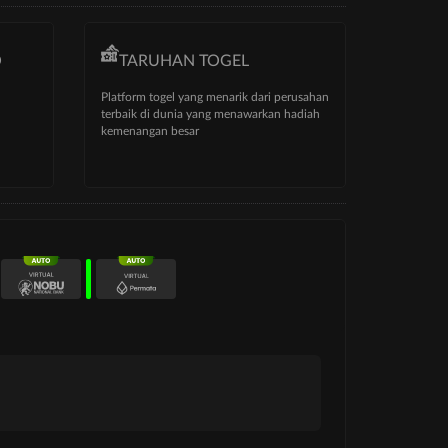
O
TARUHAN TOGEL
Platform togel yang menarik dari perusahan
terbaik di dunia yang menawarkan hadiah
kemenangan besar