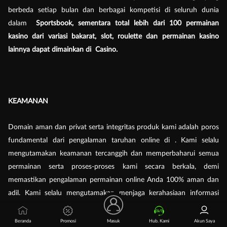
berbeda setiap bulan dan berbagai kompetisi di seluruh dunia
dalam
Sportsbook, sementara total lebih dari 100 permainan
kasino dari variasi bakarat, slot, roulette dan permainan kasino
lainnya dapat dimainkan di
Casino.
KEAMANAN
Domain aman dan privat serta integritas produk kami adalah poros
fundamental dari pengalaman taruhan online di
. Kami selalu
mengutamakan keamanan tercanggih dan memperbaharui semua
permainan serta proses-proses kami secara berkala, demi
memastikan pengalaman permainan online Anda 100% aman dan
adil. Kami selalu mengutamakan menjaga kerahasiaan informasi
Anda, dan kami tidak akan pernah membagikannya ataupun
menjualnya ke pihak ketiga, kecuali diharuskan sesuai dengan yang
Beranda
Promosi
Masuk
Hub. Kami
Akun Saya